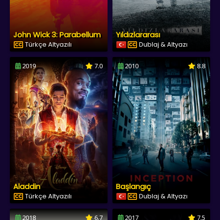
John Wick 3: Parabellum
Yıldızlararası
Türkçe Altyazılı
Dublaj & Altyazı
2019
7.0
2010
8.8
Aladdin
Başlangıç
Türkçe Altyazılı
Dublaj & Altyazı
2018
6.7
2017
7.5