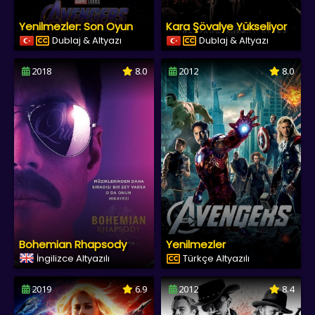
Yenilmezler: Son Oyun
Kara Şövalye Yükseliyor
Dublaj & Altyazı
Dublaj & Altyazı
2018
8.0
2012
8.0
Bohemian Rhapsody
Yenilmezler
İngilizce Altyazılı
Türkçe Altyazılı
2019
6.9
2012
8.4