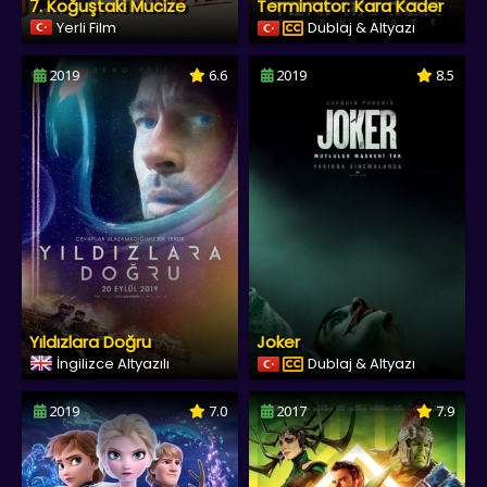
7. Koğuştaki Mucize
Terminator: Kara Kader
Yerli Film
Dublaj & Altyazı
2019
6.6
2019
8.5
Yıldızlara Doğru
Joker
İngilizce Altyazılı
Dublaj & Altyazı
2019
7.0
2017
7.9