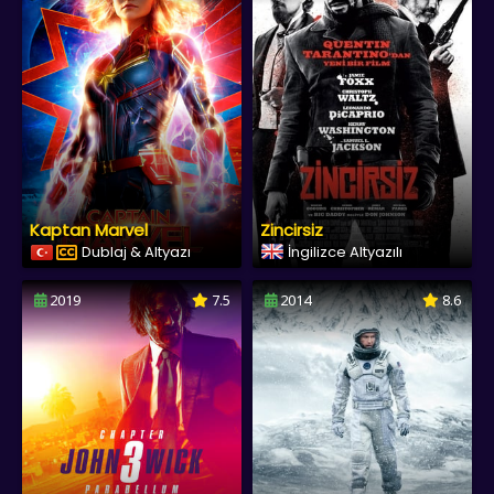
Kaptan Marvel
Zincirsiz
Dublaj & Altyazı
İngilizce Altyazılı
2019
7.5
2014
8.6