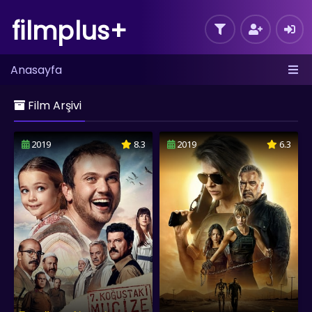
filmplus+
Anasayfa
Film Arşivi
2019
8.3
2019
6.3