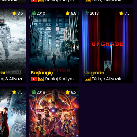
8.6
2010
8.8
2018
7.5
ası
Başlangıç
Upgrade
aj & Altyazı
Dublaj & Altyazı
Türkçe Altyazılı
7.5
2018
8.5