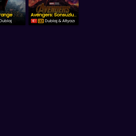
range
Avengers: Sonsuzluk Savaşı
Dublaj
Dublaj & Altyazı