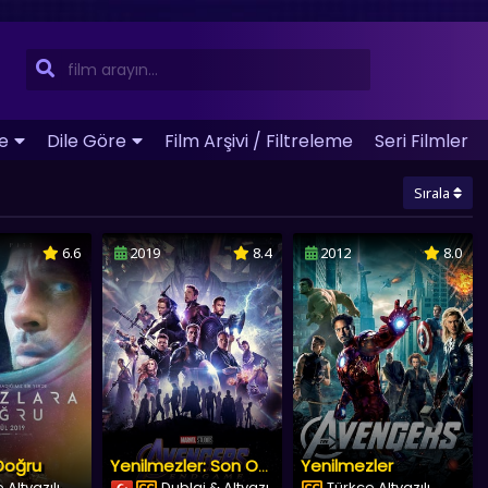
e
Dile Göre
Film Arşivi / Filtreleme
Seri Filmler
Sırala
6.6
2019
8.4
2012
8.0
 Doğru
Yenilmezler
Yenilmezler: Son Oyun
e Altyazılı
Dublaj & Altyazı
Türkçe Altyazılı