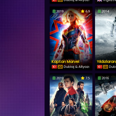
2019
6.9
2014
Kaptan Marvel
Yıldızlarar
Dublaj & Altyazı
Dubl
2019
7.5
2016