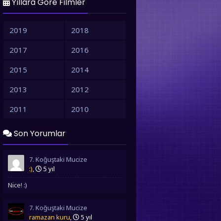
Yıllara Göre Filmler
2019
2018
2017
2016
2015
2014
2013
2012
2011
2010
Son Yorumlar
7. Koğuştaki Mucize
:)
,
5 yıl
Nice! :)
7. Koğuştaki Mucize
ramazan kuru
,
5 yıl