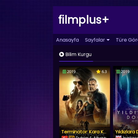
filmplus+
Anasayfa
Sayfalar
Türe Gör
Bilim Kurgu
2019
6.3
2019
Yıldızlara
Terminator: Kara Kader
Dublaj & Altyazı
İngilizc