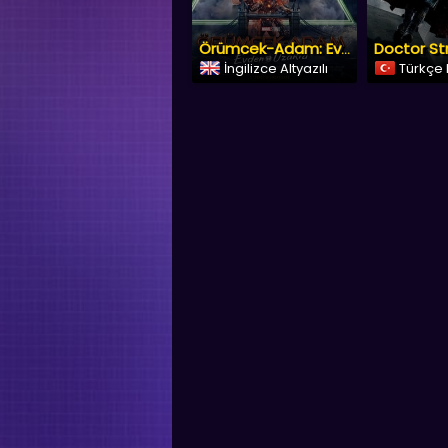
Doctor St
Örümcek-Adam: Evden Uzakta
İngilizce Altyazılı
Türkçe 