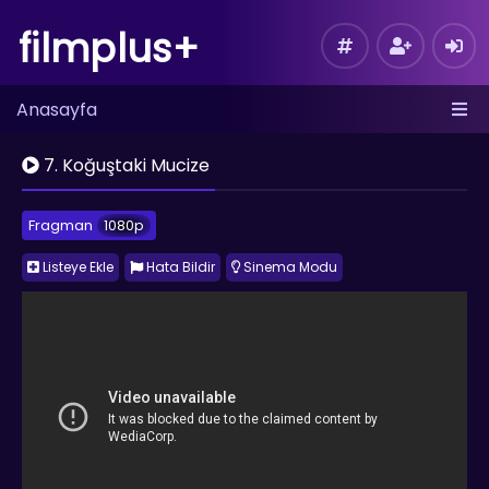
filmplus+
Anasayfa
7. Koğuştaki Mucize
Fragman
1080p
Listeye Ekle
Hata Bildir
Sinema Modu