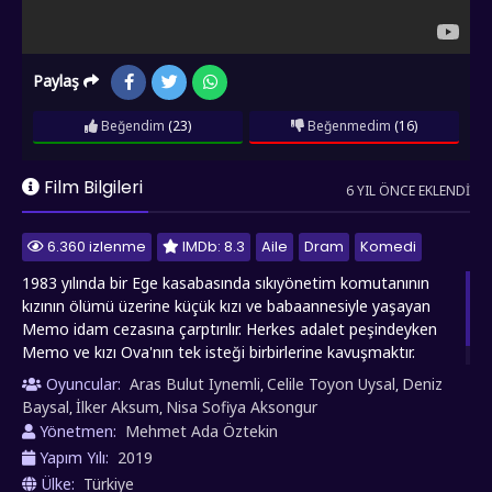
Paylaş
Beğendim
(23)
Beğenmedim
(16)
Film Bilgileri
6 YIL ÖNCE EKLENDI
6.360 izlenme
IMDb: 8.3
Aile
Dram
Komedi
1983 yılında bir Ege kasabasında sıkıyönetim komutanının
kızının ölümü üzerine küçük kızı ve babaannesiyle yaşayan
Memo idam cezasına çarptırılır. Herkes adalet peşindeyken
Memo ve kızı Ova'nın tek isteği birbirlerine kavuşmaktır.
Adaletin gerçekleşmesi için ise bir mucize gerekmektedir.
Oyuncular:
Aras Bulut Iynemli
Celile Toyon Uysal
Deniz
,
,
Baysal
İlker Aksum
Nisa Sofiya Aksongur
,
,
Yönetmen:
Mehmet Ada Öztekin
Yapım Yılı:
2019
Ülke:
Türkiye