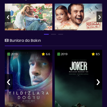
‹
›
Bunlara da Bakın
2019
6.6
2019
8.5
‹
›