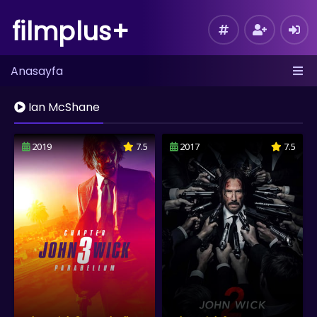
filmplus+
Anasayfa
Ian McShane
2019
7.5
2017
7.5