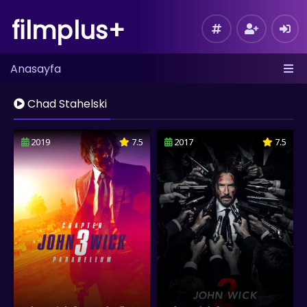
filmplus+
Anasayfa
Chad Stahelski
2019
7.5
2017
7.5