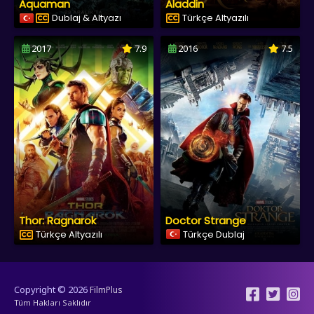
Aquaman
Aladdin
Dublaj & Altyazı
Türkçe Altyazılı
2017
7.9
2016
7.5
Thor: Ragnarok
Doctor Strange
Türkçe Altyazılı
Türkçe Dublaj
Copyright © 2026
FilmPlus
Tüm Hakları Saklıdır