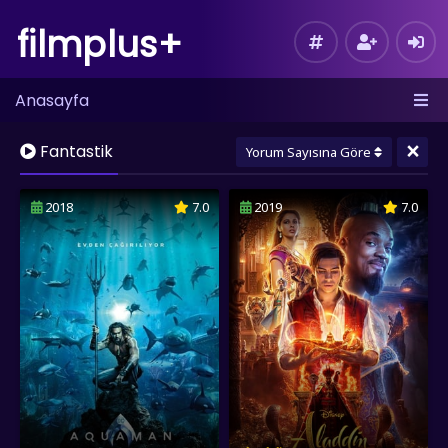
filmplus+
Anasayfa
×
Fantastik
Yorum Sayısına Göre
2018
7.0
2019
7.0