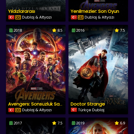
Yıldızlararası
Yenilmezler: Son Oyun
Dublaj & Altyazı
Dublaj & Altyazı
2018
8.5
2016
7.5
Doctor Strange
Avengers: Sonsuzluk Savaşı
Dublaj & Altyazı
Türkçe Dublaj
2017
7.5
2019
6.9