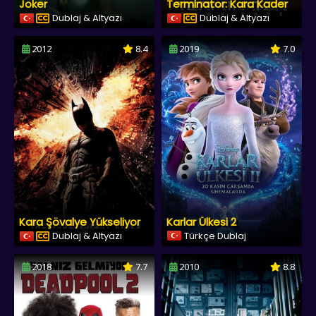
Joker
Terminator: Kara Kader
Dublaj & Altyazı
Dublaj & Altyazı
2012
8.4
2019
7.0
Kara Şövalye Yükseliyor
Karlar Ülkesi 2
Dublaj & Altyazı
Türkçe Dublaj
2018
7.7
2010
8.8