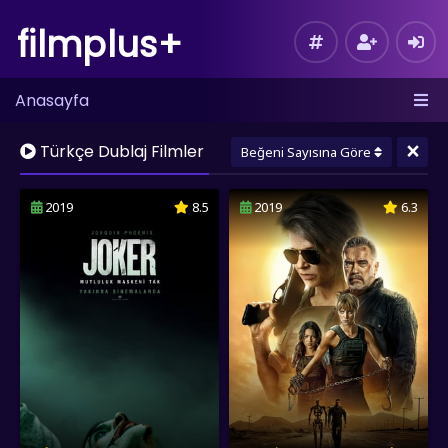
filmplus+
Anasayfa
×
Türkçe Dublaj Filmler
Beğeni Sayısına Göre
2019
8.5
2019
6.3