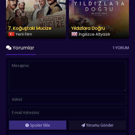
7. Koğuştaki Mucize
Yıldızlara Doğru
Yerli Film
İngilizce Altyazılı
Yorumlar
1 YORUM
Spoiler Ekle
Yorumu Gönder