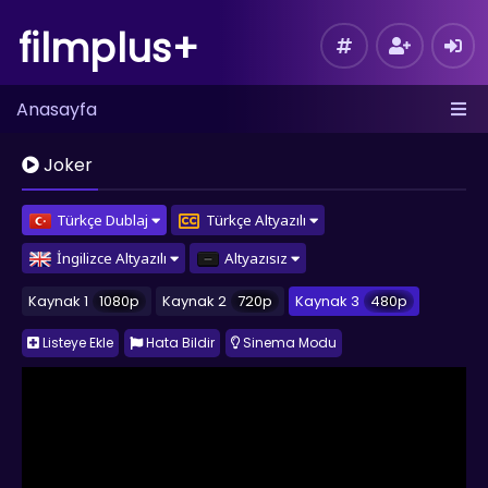
filmplus+
Anasayfa
Joker
Türkçe Dublaj
Türkçe Altyazılı
İngilizce Altyazılı
Altyazısız
Kaynak 1
1080p
Kaynak 2
720p
Kaynak 3
480p
Listeye Ekle
Hata Bildir
Sinema Modu