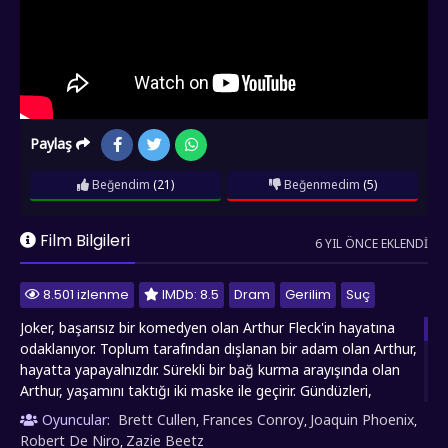
Paylaş
Beğendim
(21)
Beğenmedim
(5)
Film Bilgileri
6 YIL ÖNCE EKLENDI
8.501 izlenme
IMDb: 8.5
Dram
Gerilim
Suç
Joker, başarısız bir komedyen olan Arthur Fleck'in hayatına
odaklanıyor. Toplum tarafından dışlanan bir adam olan Arthur,
hayatta yapayalnızdır. Sürekli bir bağ kurma arayışında olan
Arthur, yaşamını taktığı iki maske ile geçirir. Gündüzleri,
geçimini sağlamak için palyaço maskesini yüzüne takan
Oyuncular:
Brett Cullen
Frances Conroy
Joaquin Phoenix
,
,
,
Arthur, geceleri ise asla üzerinden silip atamayacağı bir
Robert De Niro
Zazie Beetz
,